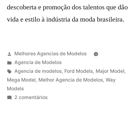
descoberta e promoção dos talentos que dão
vida e estilo à indústria da moda brasileira.
Publicado
Melhores Agencias de Modelos
por
Publicado
Agencia de Modelos
em
Tags:
Agencia de modelos
,
Ford Models
,
Major Model
,
Mega Model
,
Melhor Agencia de Modelos
,
Way
Models
em
2 comentários
Agencia
de
Modelos,
qual