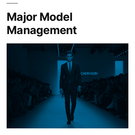
é
a
Major Model
melhor?
Management