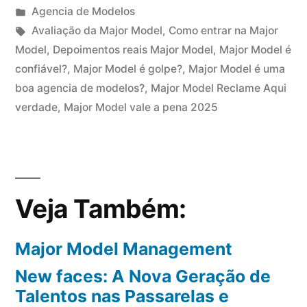
por
Publicado
Agencia de Modelos
em
Tags:
Avaliação da Major Model
,
Como entrar na Major
Model
,
Depoimentos reais Major Model
,
Major Model é
confiável?
,
Major Model é golpe?
,
Major Model é uma
boa agencia de modelos?
,
Major Model Reclame Aqui
verdade
,
Major Model vale a pena 2025
Veja Também:
Major Model Management
New faces: A Nova Geração de
Talentos nas Passarelas e