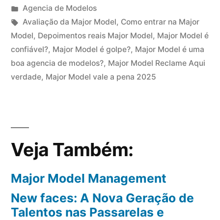
por
Publicado
Agencia de Modelos
em
Tags:
Avaliação da Major Model
,
Como entrar na Major
Model
,
Depoimentos reais Major Model
,
Major Model é
confiável?
,
Major Model é golpe?
,
Major Model é uma
boa agencia de modelos?
,
Major Model Reclame Aqui
verdade
,
Major Model vale a pena 2025
Veja Também:
Major Model Management
New faces: A Nova Geração de
Talentos nas Passarelas e